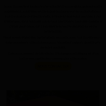
S
S
S
S
S
S
Nous trouverons toujours une solution à vos projets, grâce à notre
expérience, aussi bien en tant que restaurateur ou qu’installateur,
à notre écoute professionnelle, à l’intérêt que nous portons à ces
challenges, dans lesquels nous nous identifions pour agir comme si
c’était pour nous, car c’est bien là qu’est le résultat de votre
satisfaction.
Nous avons établi des partenariats exclusifs avec nos fournisseurs,
soigneusement sélectionnés pour l'excellent rapport qualité prix
de leurs produits.
Cela nous permet de bénéficier d'échanges privilégiés et d'un
traitement rapide des commandes effectuées.
NOUS CONTACTER