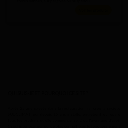
stores bannes, sur pergolas ou suspendu
Voir les produits
QUI SUIS-JE ET POURQUOI CE SITE ?
Après 25 ans passés dans la restauration, j'ai créé la société
SUDCLIMAT, qui depuis 15 ans installe, entretient et répare
tous les produits qu'elle commercialise. D'où l'avantage d'avoir
1 seul interlocuteur qui de plus connaît bien le fonctionnement