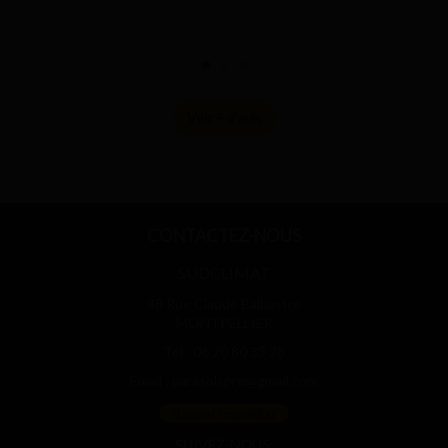
Voir + d'avis
CONTACTEZ-NOUS
SUDCLIMAT
48 Rue Claude Balbastre
MONTPELLIER
Tél :
06 20 80 33 28
Email :
parasolspro@gmail.com
Rappel Immédiat
SUIVEZ-NOUS: