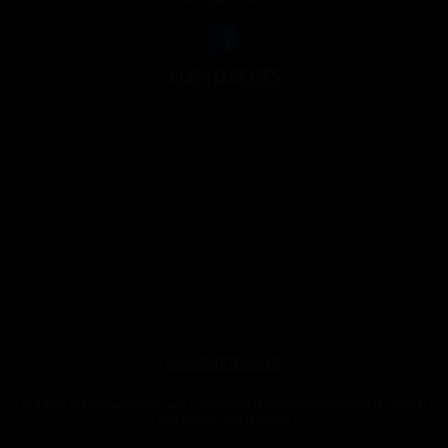
PLAN D'ACCÈS
PARAVENT TERRASSE
Créé par
MeilleurArtisan.com
Mentions légales et confidentialité
Admin
Sommaire
VOTRE AVIS