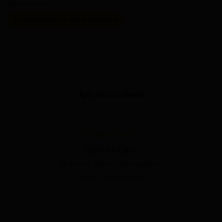
légionellose.
En savoir plus sur nos prestations
Avis de nos clients
qualité/ prix
«Brasserie "Odiki" à Montpellier ...»
De B.. - Le 30/05/2016