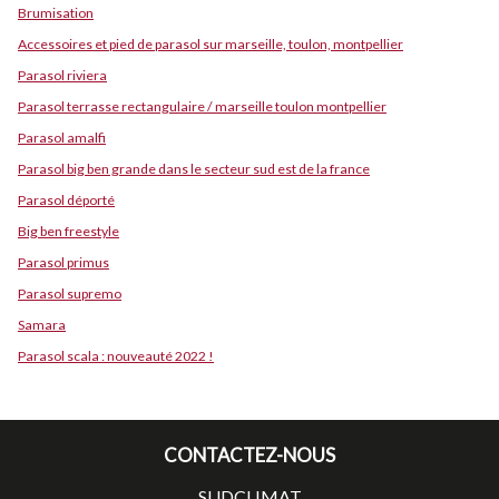
Brumisation
Accessoires et pied de parasol sur marseille, toulon, montpellier
Parasol riviera
Parasol terrasse rectangulaire / marseille toulon montpellier
Parasol amalfi
Parasol big ben grande dans le secteur sud est de la france
Parasol déporté
Big ben freestyle
Parasol primus
Parasol supremo
Samara
Parasol scala : nouveauté 2022 !
CONTACTEZ-NOUS
SUDCLIMAT